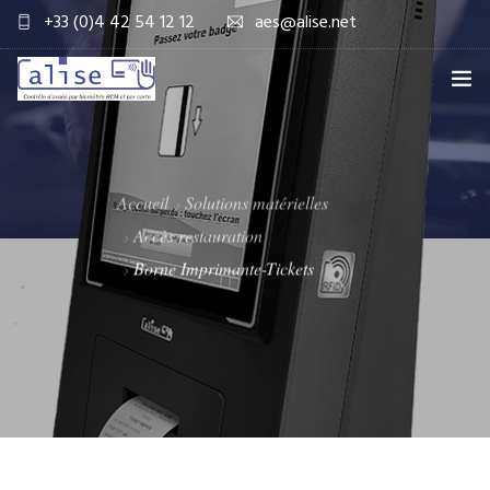
+33 (0)4 42 54 12 12
aes@alise.net
SOCIÉTÉ
SOLUTIONS LOGICIELLES
Accueil
Solutions matérielles
Accès restauration
SOLUTIONS MATÉRIELLES
Borne Imprimante-Tickets
SERVICES
CONSOMMABLES ET ACCESSOIRES
LE CLUB
CONTACT