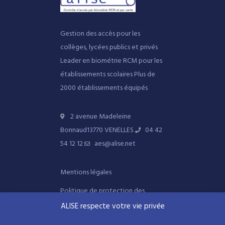
Gestion des accès pour les
collèges, lycées publics et privés
Leader en biométrie RCM pour les
établissements scolaires
Plus de
2000 établissements équipés
2 avenue Madeleine
Bonnaud
13770 VENELLES
04 42
54 12 12
aes@alise.net
Mentions légales
Politique de protection des
données
ALISE respecte votre vie privée
Politique de gestion des cookies