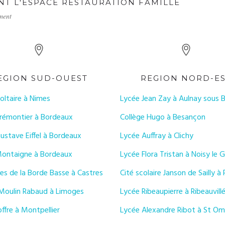
ENT L'ESPACE RESTAURATION FAMILLE
ement
EGION SUD-OUEST
REGION NORD-E
oltaire à Nimes
Lycée Jean Zay à Aulnay sous B
rémontier à Bordeaux
Collège Hugo à Besançon
ustave Eiffel à Bordeaux
Lycée Auffray à Clichy
ontaigne à Bordeaux
Lycée Flora Tristan à Noisy le 
ées de la Borde Basse à Castres
Cité scolaire Janson de Sailly à 
Moulin Rabaud à Limoges
Lycée Ribeaupierre à Ribeauvill
ffre à Montpellier
Lycée Alexandre Ribot à St Om