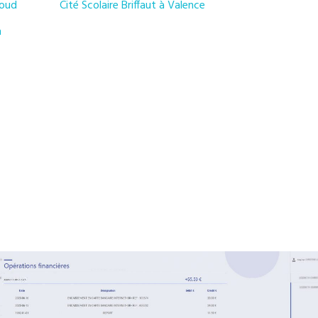
loud
Cité Scolaire Briffaut à Valence
m