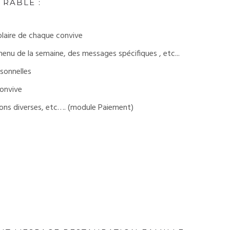
RABLE :
olaire de chaque convive
menu de la semaine, des messages spécifiques , etc...
rsonnelles
convive
tions diverses, etc…. (module Paiement)